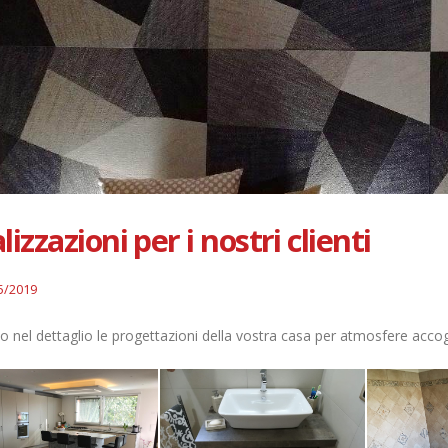
lizzazioni per i nostri clienti
5/2019
 nel dettaglio le progettazioni della vostra casa per atmosfere accogl