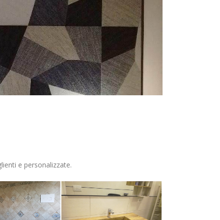
ienti e personalizzate.