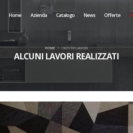
Home
Azienda
Catalogo
News
Offerte
I
HOME
I NOSTRI LAVORI
ALCUNI LAVORI REALIZZATI