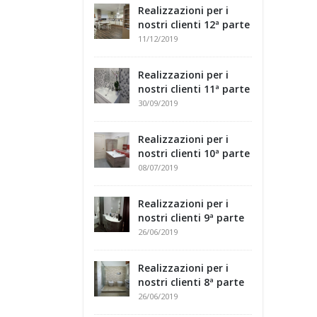
Realizzazioni per i
nostri clienti 12ª parte
11/12/2019
Realizzazioni per i
nostri clienti 11ª parte
30/09/2019
Realizzazioni per i
nostri clienti 10ª parte
08/07/2019
Realizzazioni per i
nostri clienti 9ª parte
26/06/2019
Realizzazioni per i
nostri clienti 8ª parte
26/06/2019