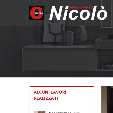
ALCUNI LAVORI
REALIZZATI